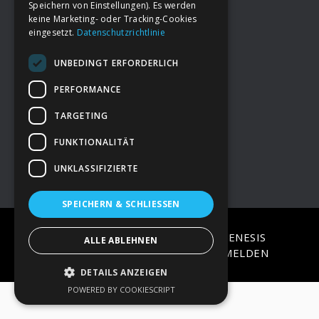
Speichern von Einstellungen). Es werden
keine Marketing- oder Tracking-Cookies
eingesetzt.
Datenschutzrichtlinie
Footer
→
Deine Spende
UNBEDINGT ERFORDERLICH
→
Impressum
PERFORMANCE
TARGETING
→
Kontakt zum PAO Team
FUNKTIONALITÄT
UNKLASSIFIZIERTE
SPEICHERN & SCHLIESSEN
COPYRIGHT © 2026 ·
EPIK
ON
GENESIS
ALLE ABLEHNEN
FRAMEWORK
·
WORDPRESS
·
ANMELDEN
DETAILS ANZEIGEN
POWERED BY COOKIESCRIPT