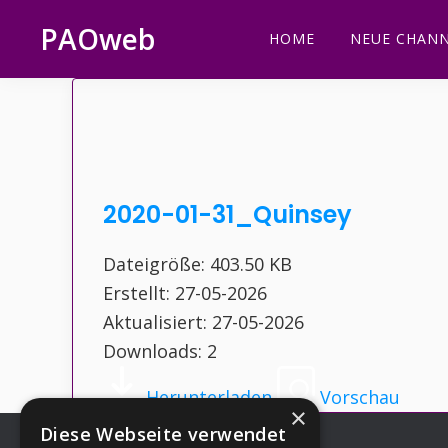
Zur
Zum
Zur
Zur
PAOweb
HOME
NEUE CHANN
Hauptnavigation
Inhalt
Seitenspalte
Fußzeile
PAO
springen
springen
springen
springen
(Planetare
AktivierungsOrganisation)
2020-01-31_Quinsey
Dateigröße: 403.50 KB
Erstellt: 27-05-2026
Aktualisiert: 27-05-2026
Downloads: 2
Herunterladen
Vorschau
×
Diese Webseite verwendet