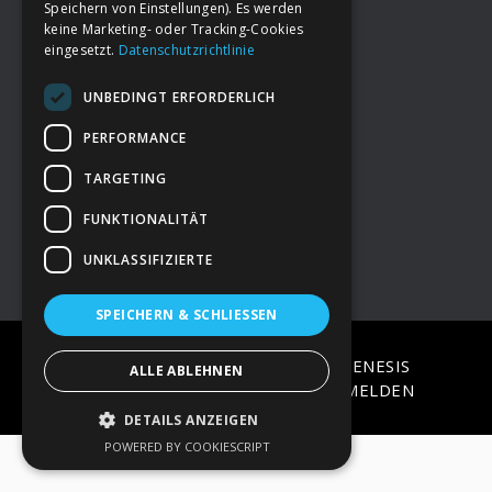
Speichern von Einstellungen). Es werden
keine Marketing- oder Tracking-Cookies
eingesetzt.
Datenschutzrichtlinie
Footer
→
Deine Spende
UNBEDINGT ERFORDERLICH
→
Impressum
PERFORMANCE
TARGETING
→
Kontakt zum PAO Team
FUNKTIONALITÄT
UNKLASSIFIZIERTE
SPEICHERN & SCHLIESSEN
COPYRIGHT © 2026 ·
EPIK
ON
GENESIS
ALLE ABLEHNEN
FRAMEWORK
·
WORDPRESS
·
ANMELDEN
DETAILS ANZEIGEN
POWERED BY COOKIESCRIPT