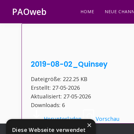
Zur
Zum
Zur
Zur
PAOweb
HOME
NEUE CHANN
Hauptnavigation
Inhalt
Seitenspalte
Fußzeile
PAO
springen
springen
springen
springen
(Planetare
AktivierungsOrganisation)
2019-08-02_Quinsey
Dateigröße: 222.25 KB
Erstellt: 27-05-2026
Aktualisiert: 27-05-2026
Downloads: 6
Herunterladen
Vorschau
×
Diese Webseite verwendet