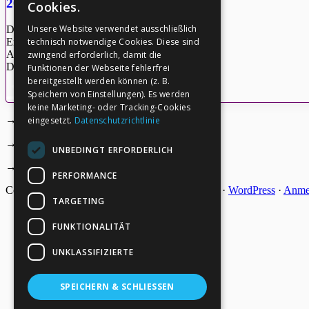
2019-05-17_Quinsey
Cookies.
Unsere Website verwendet ausschließlich
Dateigröße: 115.47 KB
technisch notwendige Cookies. Diese sind
Erstellt: 27-05-2026
Aktualisiert: 27-05-2026
zwingend erforderlich, damit die
Downloads: 4
Funktionen der Webseite fehlerfrei
bereitgestellt werden können (z. B.
Speichern von Einstellungen). Es werden
Herunterladen
Vorschau
keine Marketing- oder Tracking-Cookies
→
Deine Spende
eingesetzt.
Datenschutzrichtlinie
Footer
→
Impressum
UNBEDINGT ERFORDERLICH
→
Kontakt zum PAO Team
PERFORMANCE
Copyright © 2026 ·
Epik
on
Genesis Framework
·
WordPress
·
Anme
TARGETING
FUNKTIONALITÄT
UNKLASSIFIZIERTE
SPEICHERN & SCHLIESSEN