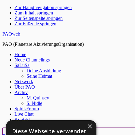
Zur Hauptnavigation springen
Zum Inhalt springen
Zur Seitenspalte springen
Zur Fußzeile springen
PAOweb
PAO (Planetare AktivierungsOrganisation)
Home
Neue Channelings
SaLuSa
Deine Ausbildung
Seine Heimat
Netzwerk
Über PAO
Archiv
M. Quinsey
S. Nidle
Spirit-Forum
Live Chat
Kontakt
×
Diese Webseite verwendet