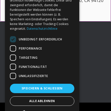
San Francisco, CA 94120
technisch notwendige Cookies. Diese sind
zwingend erforderlich, damit die
Funktionen der Webseite fehlerfrei
bereitgestellt werden können (z. B.
Speichern von Einstellungen). Es werden
keine Marketing- oder Tracking-Cookies
eingesetzt.
Datenschutzrichtlinie
UNBEDINGT ERFORDERLICH
Footer
→
Deine Spende
PERFORMANCE
TARGETING
→
Impressum
FUNKTIONALITÄT
UNKLASSIFIZIERTE
→
Kontakt zum PAO Team
SPEICHERN & SCHLIESSEN
ALLE ABLEHNEN