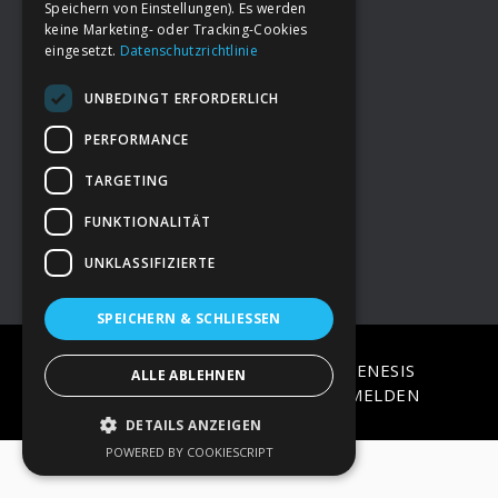
Speichern von Einstellungen). Es werden
keine Marketing- oder Tracking-Cookies
eingesetzt.
Datenschutzrichtlinie
Footer
→
Deine Spende
UNBEDINGT ERFORDERLICH
→
Impressum
PERFORMANCE
TARGETING
→
Kontakt zum PAO Team
FUNKTIONALITÄT
UNKLASSIFIZIERTE
SPEICHERN & SCHLIESSEN
COPYRIGHT © 2026 ·
EPIK
ON
GENESIS
ALLE ABLEHNEN
FRAMEWORK
·
WORDPRESS
·
ANMELDEN
DETAILS ANZEIGEN
POWERED BY COOKIESCRIPT