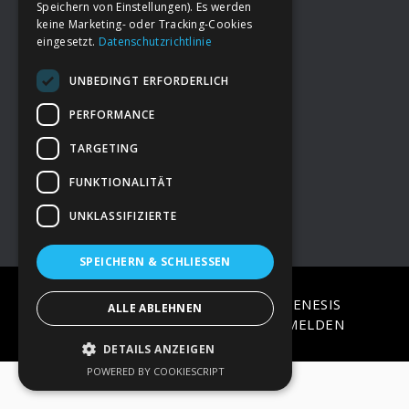
Speichern von Einstellungen). Es werden
keine Marketing- oder Tracking-Cookies
eingesetzt.
Datenschutzrichtlinie
Footer
→
Deine Spende
UNBEDINGT ERFORDERLICH
→
Impressum
PERFORMANCE
TARGETING
→
Kontakt zum PAO Team
FUNKTIONALITÄT
UNKLASSIFIZIERTE
SPEICHERN & SCHLIESSEN
COPYRIGHT © 2026 ·
EPIK
ON
GENESIS
ALLE ABLEHNEN
FRAMEWORK
·
WORDPRESS
·
ANMELDEN
DETAILS ANZEIGEN
POWERED BY COOKIESCRIPT