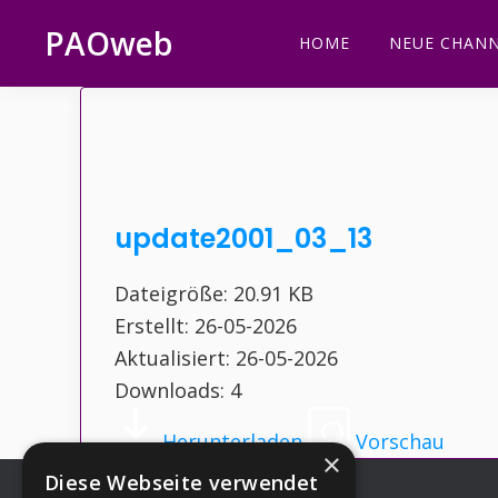
Zur
Zum
Zur
Zur
PAOweb
HOME
NEUE CHANN
Hauptnavigation
Inhalt
Seitenspalte
Fußzeile
PAO
springen
springen
springen
springen
(Planetare
AktivierungsOrganisation)
update2001_03_13
Dateigröße: 20.91 KB
Erstellt: 26-05-2026
Aktualisiert: 26-05-2026
Downloads: 4
Herunterladen
Vorschau
×
Diese Webseite verwendet