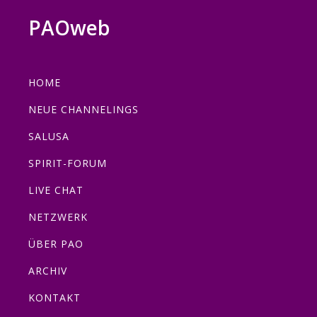
Zur
Zum
Zur
Zur
PAOweb
Hauptnavigation
Inhalt
Seitenspalte
Fußzeile
PAO
springen
springen
springen
springen
(Planetare
HOME
AktivierungsOrganisation)
NEUE CHANNELINGS
SALUSA
SPIRIT-FORUM
LIVE CHAT
NETZWERK
ÜBER PAO
ARCHIV
KONTAKT