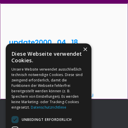
update2000_04_18
×
Diese Webseite verwendet
Dateigröße: 21.28 KB
Cookies.
Erstellt: 26-05-2026
Unsere Website verwendet ausschließlich
Aktualisiert: 26-05-2026
technisch notwendige Cookies. Diese sind
zwingend erforderlich, damit die
Downloads: 2
Funktionen der Webseite fehlerfrei
bereitgestellt werden können (z. B.
Herunterladen
Vorschau
Speichern von Einstellungen). Es werden
keine Marketing- oder Tracking-Cookies
eingesetzt.
Datenschutzrichtlinie
UNBEDINGT ERFORDERLICH
Footer
→
Deine Spende