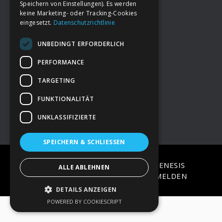
Speichern von Einstellungen). Es werden
keine Marketing- oder Tracking-Cookies
eingesetzt.
Datenschutzrichtlinie
Footer
→
Deine Spende
UNBEDINGT ERFORDERLICH
→
Impressum
PERFORMANCE
TARGETING
→
Kontakt zum PAO Team
FUNKTIONALITÄT
UNKLASSIFIZIERTE
SPEICHERN & SCHLIESSEN
COPYRIGHT © 2026 ·
EPIK
ON
GENESIS
ALLE ABLEHNEN
FRAMEWORK
·
WORDPRESS
·
ANMELDEN
DETAILS ANZEIGEN
POWERED BY COOKIESCRIPT