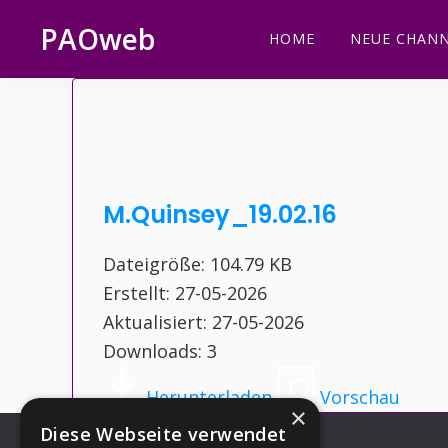
Zur
Zum
Zur
Zur
PAOweb
HOME
NEUE CHANN
Hauptnavigation
Inhalt
Seitenspalte
Fußzeile
PAO
springen
springen
springen
springen
(Planetare
AktivierungsOrganisation)
M.Quinsey_19.02.16
Dateigröße: 104.79 KB
Erstellt: 27-05-2026
Aktualisiert: 27-05-2026
Downloads: 3
Herunterladen
Vorschau
×
Diese Webseite verwendet