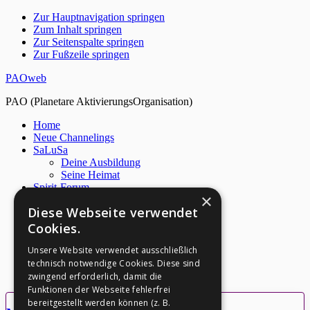
Zur Hauptnavigation springen
Zum Inhalt springen
Zur Seitenspalte springen
Zur Fußzeile springen
PAOweb
PAO (Planetare AktivierungsOrganisation)
Home
Neue Channelings
SaLuSa
Deine Ausbildung
Seine Heimat
Spirit-Forum
×
Live Chat
Diese Webseite verwendet
Netzwerk
Über PAO
Cookies.
Archiv
M. Quinsey
Unsere Website verwendet ausschließlich
S. Nidle
technisch notwendige Cookies. Diese sind
Kontakt
zwingend erforderlich, damit die
Funktionen der Webseite fehlerfrei
bereitgestellt werden können (z. B.