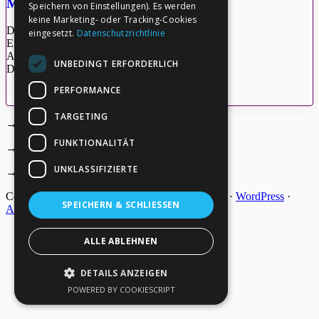
M.Quinsey_15.01.16
Speichern von Einstellungen). Es werden
keine Marketing- oder Tracking-Cookies
Dateigröße: 110.80 KB
eingesetzt.
Datenschutzrichtlinie
Erstellt: 27-05-2026
Aktualisiert: 27-05-2026
UNBEDINGT ERFORDERLICH
Downloads: 4
PERFORMANCE
Herunterladen
Vorschau
TARGETING
→
Deine Spende
Footer
FUNKTIONALITÄT
→
Impressum
UNKLASSIFIZIERTE
→
Kontakt zum PAO Team
Copyright © 2026 ·
Epik
on
Genesis Framework
·
WordPress
·
SPEICHERN & SCHLIESSEN
Anmelden
ALLE ABLEHNEN
DETAILS ANZEIGEN
POWERED BY COOKIESCRIPT