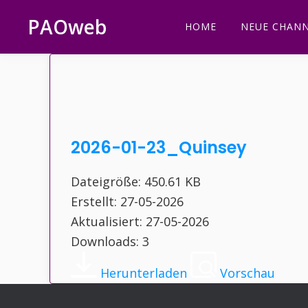
Zur
Zum
Zur
Zur
PAOweb
HOME
NEUE CHANN
Hauptnavigation
Inhalt
Seitenspalte
Fußzeile
PAO
springen
springen
springen
springen
(Planetare
AktivierungsOrganisation)
2026-01-23_Quinsey
Dateigröße: 450.61 KB
Erstellt: 27-05-2026
Aktualisiert: 27-05-2026
Downloads: 3
Herunterladen
Vorschau