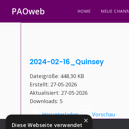
Zur
Zum
Zur
Zur
PAOweb
HOME
NEUE CHANN
Hauptnavigation
Inhalt
Seitenspalte
Fußzeile
PAO
springen
springen
springen
springen
(Planetare
AktivierungsOrganisation)
2024-02-16_Quinsey
Dateigröße: 448.30 KB
Erstellt: 27-05-2026
Aktualisiert: 27-05-2026
Downloads: 5
Herunterladen
Vorschau
×
Diese Webseite verwendet