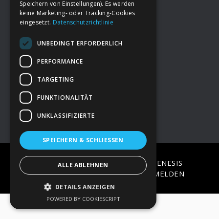
Speichern von Einstellungen). Es werden
keine Marketing- oder Tracking-Cookies
eingesetzt.
Datenschutzrichtlinie
Footer
→
Deine Spende
UNBEDINGT ERFORDERLICH
→
Impressum
PERFORMANCE
TARGETING
→
Kontakt zum PAO Team
FUNKTIONALITÄT
UNKLASSIFIZIERTE
SPEICHERN & SCHLIESSEN
COPYRIGHT © 2026 ·
EPIK
ON
GENESIS
ALLE ABLEHNEN
FRAMEWORK
·
WORDPRESS
·
ANMELDEN
DETAILS ANZEIGEN
POWERED BY COOKIESCRIPT