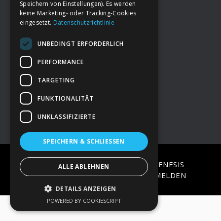
Speichern von Einstellungen). Es werden
keine Marketing- oder Tracking-Cookies
eingesetzt.
Datenschutzrichtlinie
Footer
→
Deine Spende
UNBEDINGT ERFORDERLICH
→
Impressum
PERFORMANCE
TARGETING
→
Kontakt zum PAO Team
FUNKTIONALITÄT
UNKLASSIFIZIERTE
SPEICHERN & SCHLIESSEN
COPYRIGHT © 2026 ·
EPIK
ON
GENESIS
ALLE ABLEHNEN
FRAMEWORK
·
WORDPRESS
·
ANMELDEN
DETAILS ANZEIGEN
POWERED BY COOKIESCRIPT